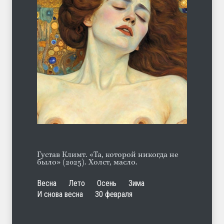
С теплотой
ЛЕТО
03.08.2026
Марципан (из Агнии Барто)
ЛЕТО
31.07.2026
Густав Климт. «Та, которой никогда не
было» (2025). Холст, масло.
Весна
Лето
Осень
Зима
И снова весна
30 февраля