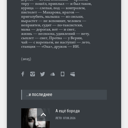
тпру — пошёл, приплыл — и был таков,
курица — слепая, под — контролем,
пистолет — Макарова, врагов —
приголубить, малыша — из сиськи,
вырастет — не вспомнит, человек —
неприятен, судит — по-таксистски,
мама — дорогая, вот — и снег,
жизнь — несносна, удивлений — нету,
сыплет — снег, Протва — у Верии,
чай — с вареньем, не наступит — лето,
станция — «Ока», дружок — ИИ.
(2025)
…и последнее
А ещё борода
ЛЕТО
07.08.2026