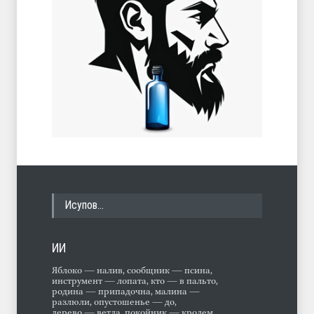
Исупов…
ИИ
Яблоко — налив, сообщник — псина,
инструмент — лопата, кто — в пальто,
родина — припадочна, малина —
разлюли, опустошенье — до,
дерево — ветла, покойник — кролем,