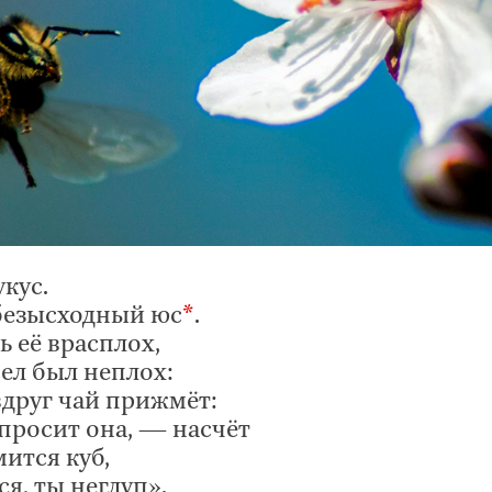
укус.
 безысходный юс
*
.
ь её врасплох,
ел был неплох:
вдруг чай прижмёт:
спросит она, — насчёт
мится куб,
ся, ты неглуп».