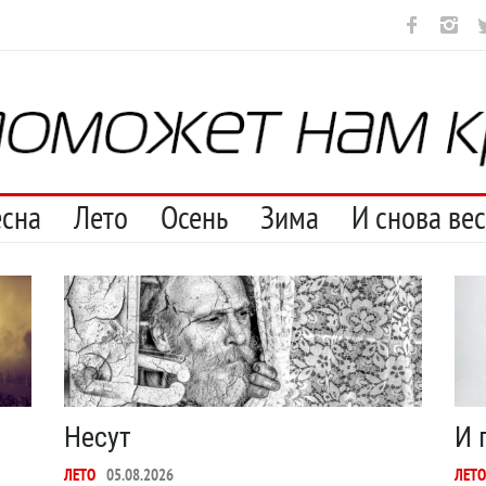
С теплотой
Марципан (из Агнии Барто)
Ob la di
Отсюда
есна
Лето
Осень
Зима
И снова ве
Несут
И 
ЛЕТО
05.08.2026
ЛЕТО