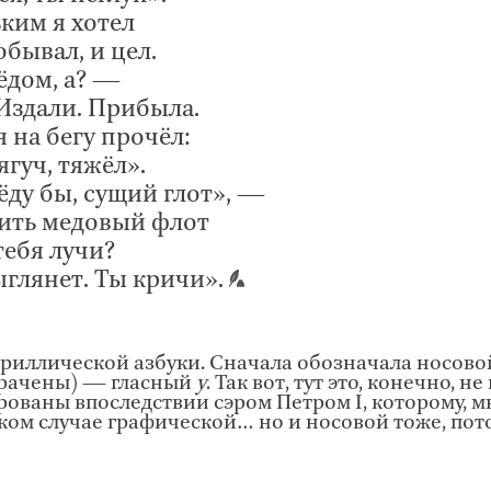
ьким я хотел
бывал, и цел.
ёдом, а? —
 Издали. Прибыла.
я на бегу прочёл:
ягуч, тяжёл».
ёду бы, сущий глот», —
пить медовый флот
тебя лучи?
ыглянет. Ты кричи».
ириллической азбуки. Сначала обозначала носов
утрачены) — гласный
у
. Так вот, тут это, конечно, н
рованы впоследствии сэром Петром I, которому, м
яком случае графической… но и носовой тоже, пот