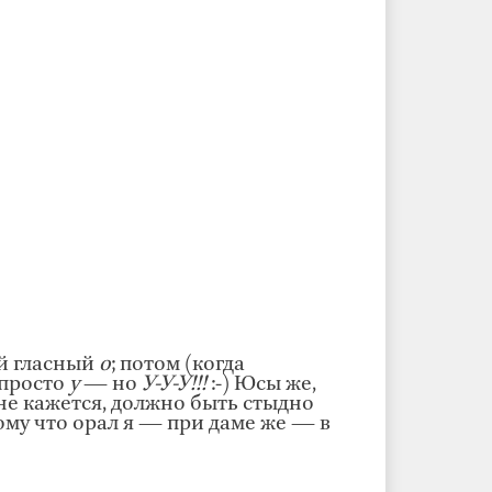
ой гласный
о
; потом (когда
е просто
у
— но
У-У-У!!!
:-) Юсы же,
не кажется, должно быть стыдно
ому что орал я — при даме же — в