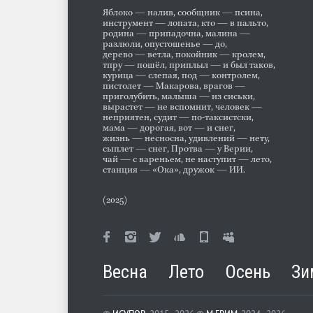
Яблоко — налив, сообщник — псина,
инструмент — лопата, кто — в пальто,
родина — припадочна, малина —
разлюли, опустошенье — до,
дерево — ветла, покойник — кролем,
тпру — пошёл, приплыл — и был таков,
курица — слепая, под — контролем,
пистолет — Макарова, врагов —
приголубить, малыша — из сиськи,
вырастет — не вспомнит, человек —
неприятен, судит — по-таксистски,
мама — дорогая, вот — и снег,
жизнь — несносна, удивлений — нету,
сыплет — снег, Протва — у Верии,
чай — с вареньем, не наступит — лето,
станция — «Ока», дружок — ИИ.
(2025)
Весна
Лето
Осень
Зи