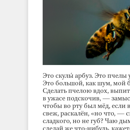
Это скулы́ арбуз. Это пчелы 
Это большой, как шум, мой
Сделать пчелою вдох, выпит
в ужасе подскочив, — замыс
чтобы во рту был мёд, если 
свеж, раскалён, «но что, — 
сладкого, но не губ? Чаю ды
сделай же что-нибудь, кажет