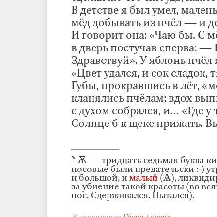
В детстве я был умел, мален
мёд добывать из пчёл — и до
И говорит она: «Чаю бы. С м
в дверь постучав сперва: —
Здравствуй». У яблонь пчёл 
«Цвет удался, и сок сладок, т
Губы, прокравшись в лёт, «м
кланялись пчёлам; вдох вы
с духом собрался, и… «Где у 
Солнце б к щеке прижать. В
* Ѫ — тридцать седьмая буква к
носовые были предательски :-) 
и большой, и
малый
(Ѧ), ликвиди
за убиение такой красоты (во вс
нос. Сдерживался. Пытался).
Иллюстрация
Diego / 500px
.