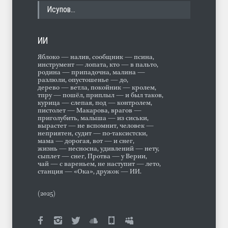
Исупов…
ИИ
Яблоко — налив, сообщник — псина,
инструмент — лопата, кто — в пальто,
родина — припадочна, малина —
разлюли, опустошенье — до,
дерево — ветла, покойник — кролем,
тпру — пошёл, приплыл — и был таков,
курица — слепая, под — контролем,
пистолет — Макарова, врагов —
приголубить, малыша — из сиськи,
вырастет — не вспомнит, человек —
неприятен, судит — по-таксистски,
мама — дорогая, вот — и снег,
жизнь — несносна, удивлений — нету,
сыплет — снег, Протва — у Верии,
чай — с вареньем, не наступит — лето,
станция — «Ока», дружок — ИИ.
(2025)