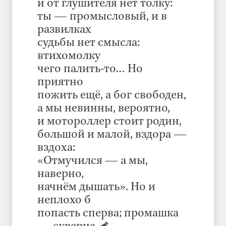
и от глушителя нет толку:
ты — промысловый, и в
развилках
судьбы нет смысла:
втихомолку
чего палить-то… Но
приятно
пожить ещё, а бог свободен,
а мы невинны, вероятно,
и мотороллер стоит родин,
большой и малой, вздора —
вздоха:
«Отмучился — а мы,
наверно,
начнём дышать». Но и
неплохо б
попасть сперва; промашка