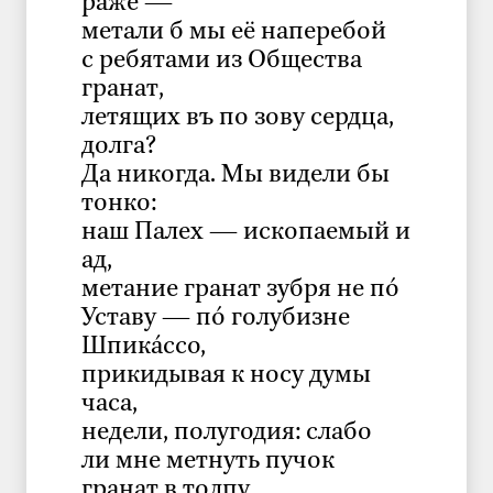
раже —
метали б мы её наперебой
с ребятами из Общества
гранат,
летящих въ по зову сердца,
долга?
Да никогда. Мы видели бы
тонко:
наш Палех — ископаемый и
ад,
метание гранат зубря не пó
Уставу — пó голубизне
Шпикáссо,
прикидывая к носу думы
часа,
недели, полугодия: слабо
ли мне метнуть пучок
гранат в толпу