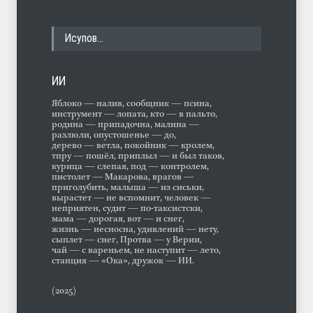
Исупов…
ИИ
Яблоко — налив, сообщник — псина,
инструмент — лопата, кто — в пальто,
родина — припадочна, малина —
разлюли, опустошенье — до,
дерево — ветла, покойник — кролем,
тпру — пошёл, приплыл — и был таков,
курица — слепая, под — контролем,
пистолет — Макарова, врагов —
приголубить, малыша — из сиськи,
вырастет — не вспомнит, человек —
неприятен, судит — по-таксистски,
мама — дорогая, вот — и снег,
жизнь — несносна, удивлений — нету,
сыплет — снег, Протва — у Верии,
чай — с вареньем, не наступит — лето,
станция — «Ока», дружок — ИИ.
(2025)