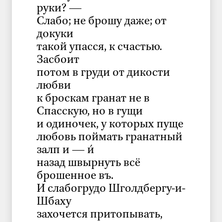
руки? —
Слабо; не брошу даже; от
докуки
такой упасся, к счастью.
Засбоит
потом в груди от дикости
любви
к броскам гранат не в
Спасскую, но в гущи
и одиночек, у которых пуще
любовь поймать гранатный
залп и — и́
назад швырнуть всё
брошенное въ.
И слабогрудо Шголдбергу-и-
Шбаху
захочется притопывать,