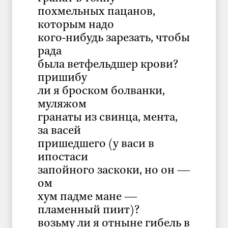
похмельных пацанов,
которым надо
кого-нибудь зарезать, чтобы
рада
была ветфельдшер крови?
пришибу
ли я броском болванки,
муляжом
гранаты из свинца, мента,
за васей
пришедшего (у васи в
ипостаси
запойного заскоки, но он —
ом
хум падме мане —
пламенный пиит)?
возьму ли я отныне гибель в