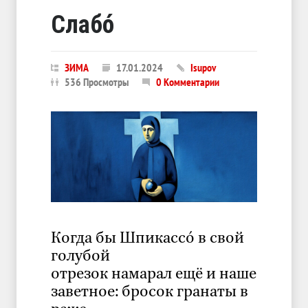
Слабó
ЗИМА
17.01.2024
Isupov
536 Просмотры
0 Комментарии
Когда бы Шпикассó в свой
голубой
отрезок намарал ещё и наше
заветное: бросок гранаты в