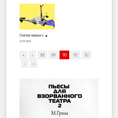
Снятие мерки с ▲
11.03.2016
«
‹
88
89
90
91
92
›
»