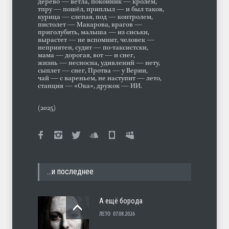
дерево — ветла, покойник — кролем,
тпру — пошёл, приплыл — и был таков,
курица — слепая, под — контролем,
пистолет — Макарова, врагов —
приголубить, малыша — из сиськи,
вырастет — не вспомнит, человек —
неприятен, судит — по-таксистски,
мама — дорогая, вот — и снег,
жизнь — несносна, удивлений — нету,
сыплет — снег, Протва — у Верии,
чай — с вареньем, не наступит — лето,
станция — «Ока», дружок — ИИ.
(2025)
…и последнее
А ещё борода
ЛЕТО
07.08.2026