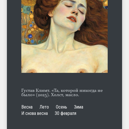
С теплотой
ЛЕТО
03.08.2026
Гауптштурмфюрер Бегер
ЛЕТО
10.08.2026
Густав Климт. «Та, которой никогда не
было» (2025). Холст, масло.
Весна
Лето
Осень
Зима
И снова весна
30 февраля