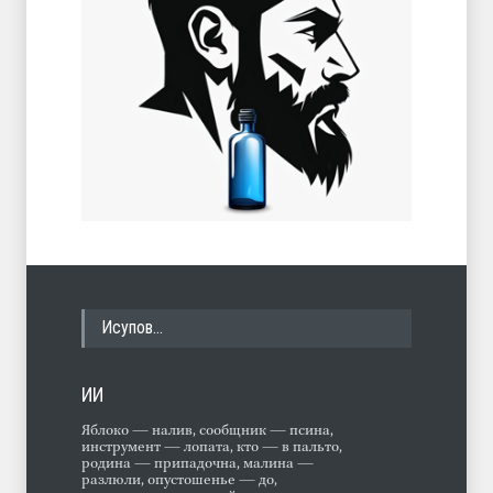
Исупов…
ИИ
Яблоко — налив, сообщник — псина,
инструмент — лопата, кто — в пальто,
родина — припадочна, малина —
разлюли, опустошенье — до,