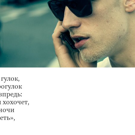
 гулок,
рогулок
впредь:
 хохочет,
 ночи
еть»,