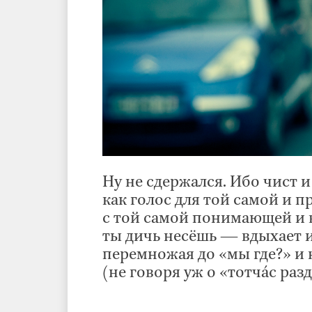
Ну не сдержался. Ибо чист и
как голос для той самой и п
с той самой понимающей и 
ты дичь несёшь — вдыхает и
перемножая до «мы где?» и
(не говоря уж о «тотчáс разд