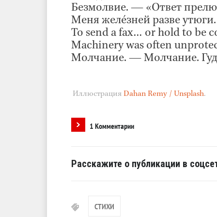
Безмолвие. — «Ответ прелю
Меня желéзней разве утюги.
To send a fax… or hold to be
Machinery was often unprot
Молчание. — Молчание. Гу
Иллюстрация
Dahan Remy / Unsplash
.
1 Комментарии
Расскажите о публикации в соцсет
СТИХИ