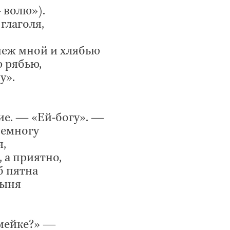
 волю»).
 глаголя,
меж мной и хлябью
 рябью,
у».
ие. — «Ей-богу». —
немногу
я,
 а приятно,
б пятна
тыня
амейке?» —