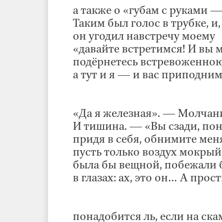
а также о «губам с руками —
Таким был голос в трубке, и,
он угодил навстречу моему
«давайте встретимся! И вы 
подёрнетесь встревоженною
а тут и я — и вас приподним
«Да я железная». — Молчан
И тишина. — «Вы сзади, по
придя в себя, обнимите мен
пусть только воздух мокрый,
была бы вещной, побежали 
в глазах: ах, это он… А прос
понадобится ль, если на ск