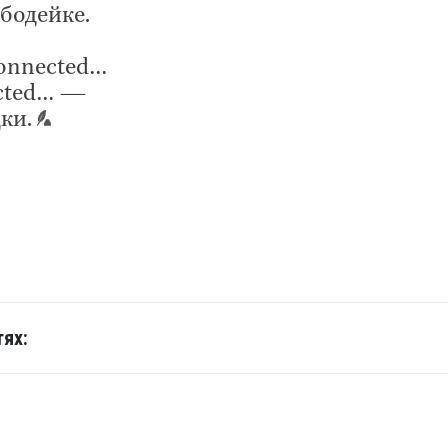
бодейке.
 connected…
ected… —
дки.
ях: