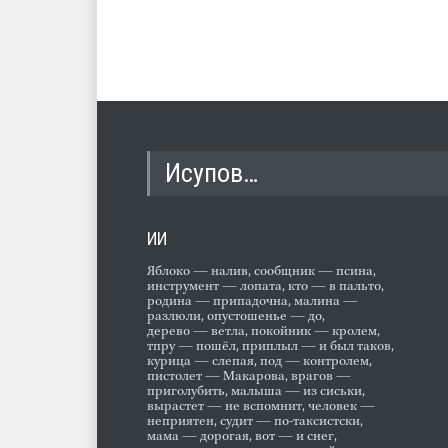
Исупов…
ИИ
Яблоко — налив, сообщник — псина,
инструмент — лопата, кто — в пальто,
родина — припадочна, малина —
разлюли, опустошенье — до,
дерево — ветла, покойник — кролем,
тпру — пошёл, приплыл — и был таков,
курица — слепая, под — контролем,
пистолет — Макарова, врагов —
приголубить, малыша — из сиськи,
вырастет — не вспомнит, человек —
неприятен, судит — по-таксистски,
мама — дорогая, вот — и снег,