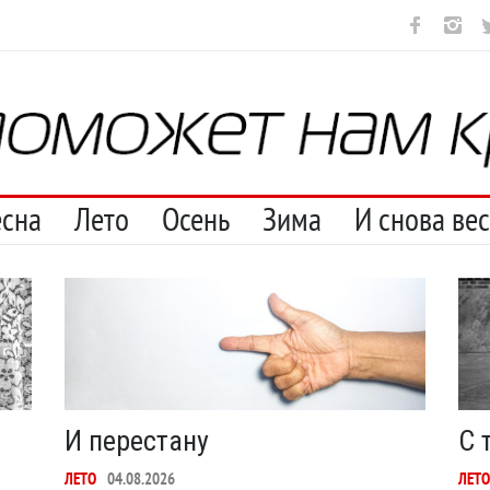
Марципан (из Агнии Барто)
Ob la di
Отсюда
Несут
И пере
есна
Лето
Осень
Зима
И снова ве
И перестану
С 
ЛЕТО
04.08.2026
ЛЕТО