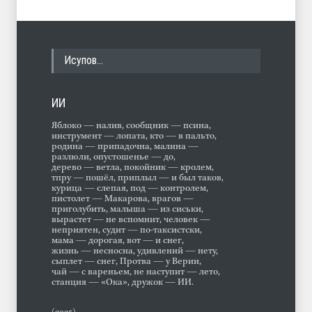
Исупов…
ИИ
Яблоко — налив, сообщник — псина,
инструмент — лопата, кто — в пальто,
родина — припадочна, малина —
разлюли, опустошенье — до,
дерево — ветла, покойник — кролем,
тпру — пошёл, приплыл — и был таков,
курица — слепая, под — контролем,
пистолет — Макарова, врагов —
приголубить, малыша — из сиськи,
вырастет — не вспомнит, человек —
неприятен, судит — по-таксистски,
мама — дорогая, вот — и снег,
жизнь — несносна, удивлений — нету,
сыплет — снег, Протва — у Верии,
чай — с вареньем, не наступит — лето,
станция — «Ока», дружок — ИИ.