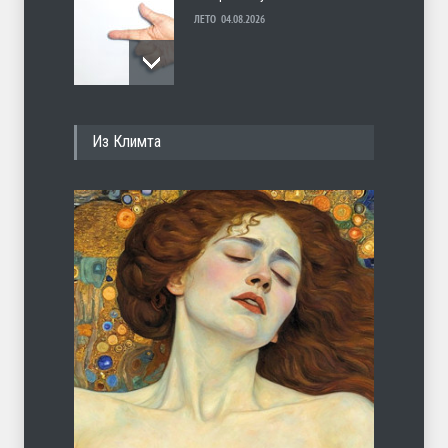
ЛЕТО
04.08.2026
С теплотой
Из Климта
ЛЕТО
03.08.2026
Марципан (из Агнии Барто)
ЛЕТО
31.07.2026
А ещё борода
ЛЕТО
07.08.2026