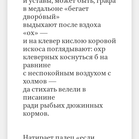
и уставы, может быть, графа
в медальоне «бегает
дворóвый»
выдыхают после вздоха
«ох» —
и на клевер кислою коровой
искоса поглядывают: охр
клеверных коснуться б на
равнине
с неспокойным воздухом с
холмов —
да стихать велели в
писанине
ради рыбьих дюжинных
кормов.
Натирает палец «если