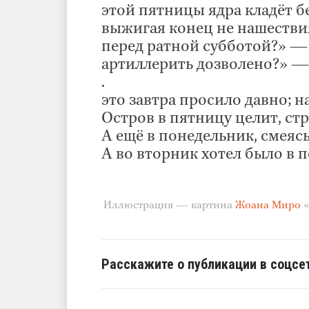
этой пятницы ядра кладёт б
выжигая конец не нашестви
перед ратной субботой?» — 
артиллерить дозволено?» —
.
это завтра просило давно; н
Остров в пятницу целит, стр
А ещё в понедельник, смеясь
А во вторник хотел было в п
Иллюстрация — картина
Жоана Миро
«
Расскажите о публикации в соцсет