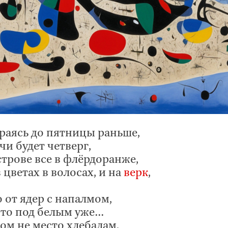
ираясь до пятницы раньше,
чи будет четверг,
строве все в флёрдоранже,
цветах в волосах, и на
верк
,
 от ядер с напалмом,
что под белым уже…
ом не место хлебалам,