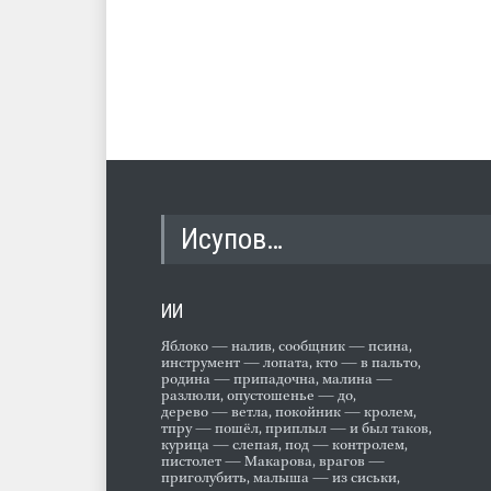
Исупов…
ИИ
Яблоко — налив, сообщник — псина,
инструмент — лопата, кто — в пальто,
родина — припадочна, малина —
разлюли, опустошенье — до,
дерево — ветла, покойник — кролем,
тпру — пошёл, приплыл — и был таков,
курица — слепая, под — контролем,
пистолет — Макарова, врагов —
приголубить, малыша — из сиськи,