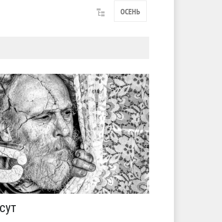
ОСЕНЬ
сут
И переста