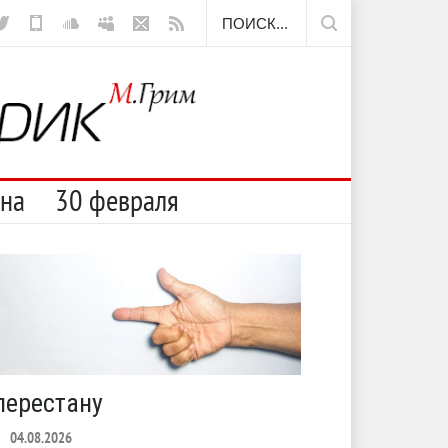
а
Отсюда
сна
30 февраля
перестану
С теплото
04.08.2026
ЛЕТО
03.08.2026