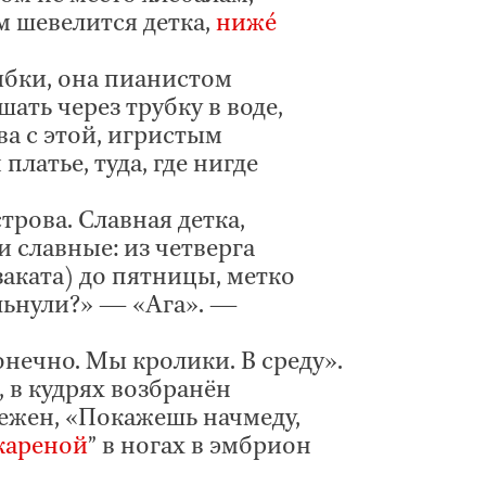
м шевелится детка,
нижé
ыбки, она пианистом
ать через трубку в воде,
ва с этой, игристым
латье, туда, где нигде
трова. Славная детка,
 славные: из четверга
заката) до пятницы, метко
льнули?» — «Ага». —
онечно. Мы кролики. В среду».
, в кудрях возбранён
ежен, «Покажешь начмеду,
кареной
” в ногах в эмбрион