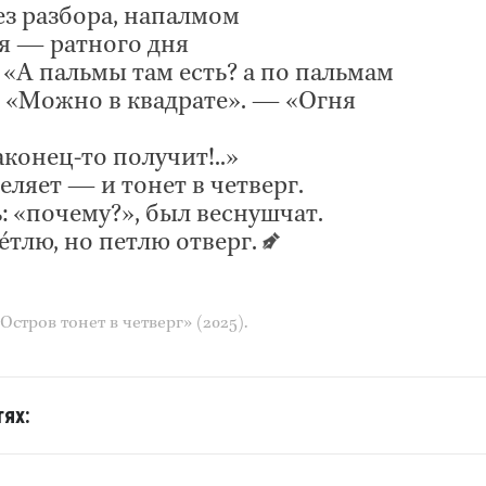
ез разбора, напалмом
я — ратного дня
«А пальмы там есть? а по пальмам
 «Можно в квадрате». — «Огня
аконец-то получит!..»
еляет — и тонет в четверг.
: «почему?», был веснушчат.
éтлю, но петлю отверг.
Остров тонет в четверг» (2025).
ях: