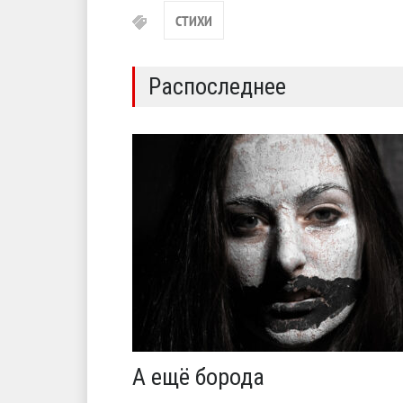
СТИХИ
Распоследнее
А ещё борода