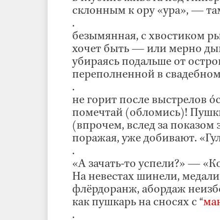
склонным к ору «ура», — та
.
безымянная, с хвостиком р
хочет быть — или мерно дыш
убираясь подальше от остро
переполненной в свадебном п
.
не горит после выстрелов óс
помечтай (обломись)! Пушки
(впрочем, вслед за показом 
поражая, уже добивают. «Гу
.
«А зачать-то успели?» — «К
На невестах шинели, медали
флёрдоранж, абордаж неизб
как пушкарь на сносях с “
ма
.