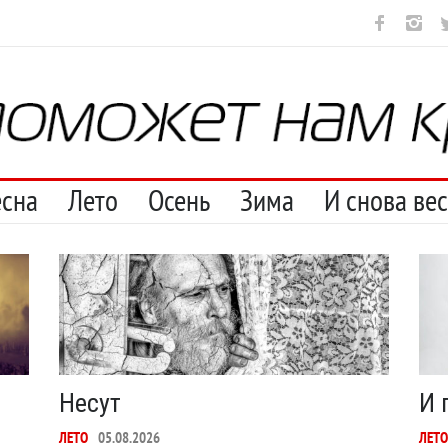
рестану
С теплотой
Марципан (из Агнии Барто)
А ещё бород
есна
Лето
Осень
Зима
И снова ве
Несут
И 
ЛЕТО
05.08.2026
ЛЕТО