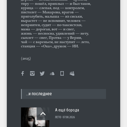
тпру — пошёл, приплыл — и был таков,
курица — слепая, под — контролем,
пистолет — Макарова, врагов —
приголубить, малыша — из сиськи,
вырастет — не вспомнит, человек —
неприятен, судит — по-таксистски,
мама — дорогая, вот — и снег,
жизнь — несносна, удивлений — нету,
сыплет — снег, Протва — у Верии,
чай — с вареньем, не наступит — лето,
станция — «Ока», дружок — ИИ.
(2025)
…и последнее
А ещё борода
ЛЕТО
07.08.2026