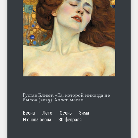
С теплотой
ЛЕТО
03.08.2026
Марципан (из Агнии Барто)
ЛЕТО
31.07.2026
Густав Климт. «Та, которой никогда не
было» (2025). Холст, масло.
Весна
Лето
Осень
Зима
И снова весна
30 февраля