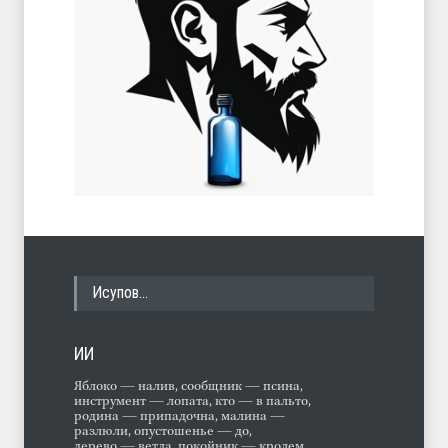
Исупов…
ИИ
Яблоко — налив, сообщник — псина,
инструмент — лопата, кто — в пальто,
родина — припадочна, малина —
разлюли, опустошенье — до,
дерево — ветла, покойник — кролем,