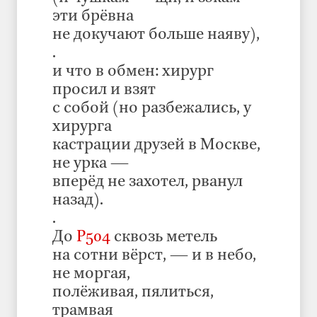
эти брёвна
не докучают больше наяву),
.
и что в обмен: хирург
просил и взят
с собой (но разбежались, у
хирурга
кастрации друзей в Москве,
не урка —
вперёд не захотел, рванул
назад).
.
До
Р504
сквозь метель
на сотни вёрст, — и в небо,
не моргая,
полёживая, пялиться,
трамвая