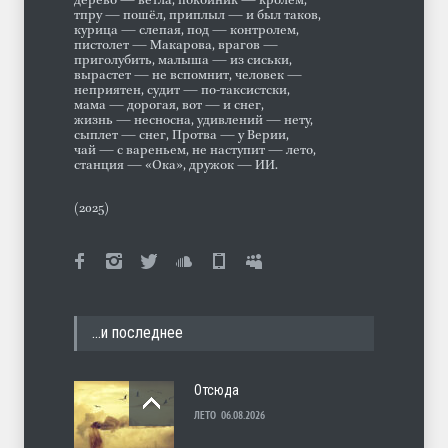
дерево — ветла, покойник — кролем,
тпру — пошёл, приплыл — и был таков,
курица — слепая, под — контролем,
пистолет — Макарова, врагов —
приголубить, малыша — из сиськи,
вырастет — не вспомнит, человек —
неприятен, судит — по-таксистски,
мама — дорогая, вот — и снег,
жизнь — несносна, удивлений — нету,
сыплет — снег, Протва — у Верии,
чай — с вареньем, не наступит — лето,
станция — «Ока», дружок — ИИ.
(2025)
…и последнее
Отсюда
ЛЕТО
06.08.2026