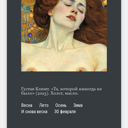
Марципан (из Агнии Барто)
ЛЕТО
31.07.2026
А ещё борода
ЛЕТО
07.08.2026
Густав Климт. «Та, которой никогда не
было» (2025). Холст, масло.
Весна
Лето
Осень
Зима
И снова весна
30 февраля