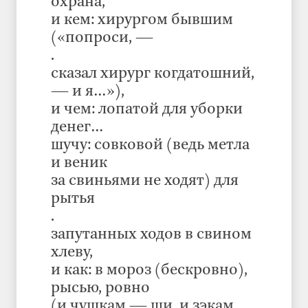
охрана,
и кем: хирургом бывшим
(«попроси, —
.
сказал хирург когдатошний,
— и я…»),
и чем: лопатой для уборки
денег…
шучу: совковой (ведь метла
и веник
за свиньями не ходят) для
рытья
.
запутанных ходов в свином
хлеву,
и как: в мороз (бескровно),
рысью, ровно
(и чушкам — щи, и зэкам