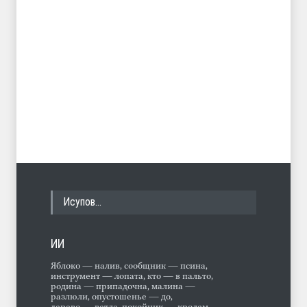
Исупов…
ИИ
Яблоко — налив, сообщник — псина,
инструмент — лопата, кто — в пальто,
родина — припадочна, малина —
разлюли, опустошенье — до,