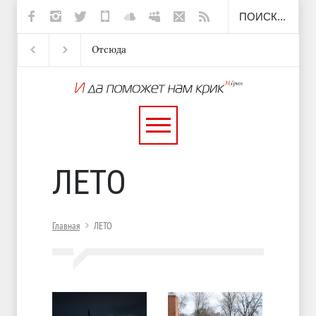
Отсюда
Несут
И перестану
С теплотой
ЛЕТО
Главная
ЛЕТО