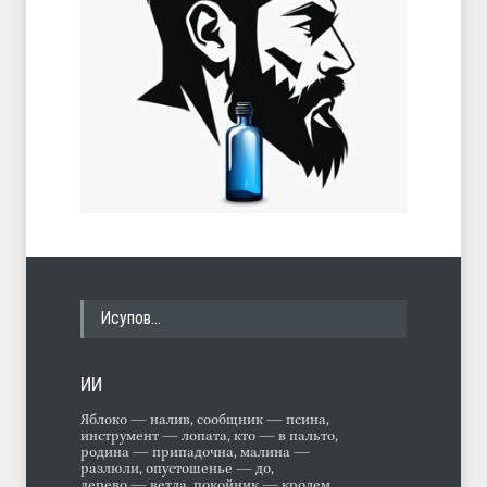
Исупов…
ИИ
Яблоко — налив, сообщник — псина,
инструмент — лопата, кто — в пальто,
родина — припадочна, малина —
разлюли, опустошенье — до,
дерево — ветла, покойник — кролем,