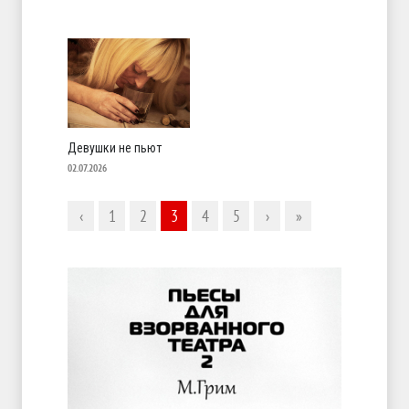
Девушки не пьют
02.07.2026
‹
1
2
3
4
5
›
»