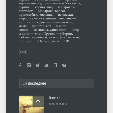
тпру — пошёл, приплыл — и был таков,
курица — слепая, под — контролем,
пистолет — Макарова, врагов —
приголубить, малыша — из сиськи,
вырастет — не вспомнит, человек —
неприятен, судит — по-таксистски,
мама — дорогая, вот — и снег,
жизнь — несносна, удивлений — нету,
сыплет — снег, Протва — у Верии,
чай — с вареньем, не наступит — лето,
станция — «Ока», дружок — ИИ.
(2025)
…и последнее
Отсюда
ЛЕТО
06.08.2026