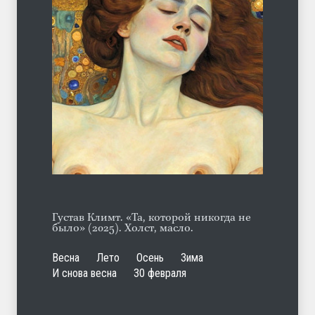
Марципан (из Агнии Барто)
ЛЕТО
31.07.2026
А ещё борода
ЛЕТО
07.08.2026
Густав Климт. «Та, которой никогда не
было» (2025). Холст, масло.
Весна
Лето
Осень
Зима
И снова весна
30 февраля