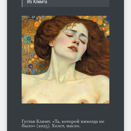
Из Климта
ЛЕТО
03.08.2026
Марципан (из Агнии Барто)
ЛЕТО
31.07.2026
А ещё борода
ЛЕТО
07.08.2026
Густав Климт. «Та, которой никогда не
было» (2025). Холст, масло.