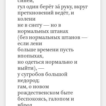
синей,
гул один берёт зá руку, вкруг
преткновений ведёт, и
колени
не в снегу — но в
нормальных штанах
(без нормальных штанов —
если лени
больше времени пусть
впопыхах,
но одеться нормально и
выйти), —
у сугробов большой
недород;
гам, о новом
рождественском быте
беспокоясь, галопом и
вброд