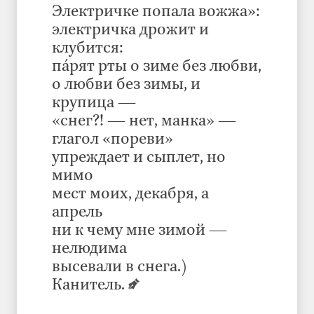
Электричке попала вожжа»:
электричка дрожит и
клубится:
пáрят рты о зиме без любви,
о любви без зимы, и
крупица —
«снег?! — нет, манка» —
глагол «пореви»
упреждает и сыплет, но
мимо
мест моих, декабря, а
апрель
ни к чему мне зимой —
нелюдима
высевали в снега.)
Канитель.