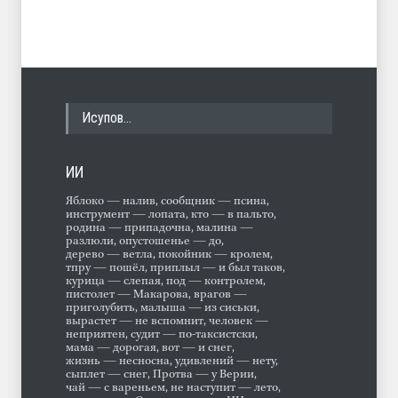
Исупов…
ИИ
Яблоко — налив, сообщник — псина,
инструмент — лопата, кто — в пальто,
родина — припадочна, малина —
разлюли, опустошенье — до,
дерево — ветла, покойник — кролем,
тпру — пошёл, приплыл — и был таков,
курица — слепая, под — контролем,
пистолет — Макарова, врагов —
приголубить, малыша — из сиськи,
вырастет — не вспомнит, человек —
неприятен, судит — по-таксистски,
мама — дорогая, вот — и снег,
жизнь — несносна, удивлений — нету,
сыплет — снег, Протва — у Верии,
чай — с вареньем, не наступит — лето,