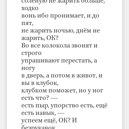
солёную не жарить больше,
ходко
вонь ибо пронимает, и до
пят,
не жарить ночью, днём не
жарить, ОК?
Во все колокола звонят и
строго
упрашивают перестать, а
ногу
в дверь, а потом в живот, и
вы в клубок,
клубком поможет, но у ног
есть что? —
есть пыр, упорство есть, ещё
есть навык, —
успеем ещё, ОК? И
безрукавок