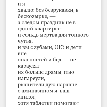
и я
хвалю: без безрукавки, в
бескозырке, —
а следом праздник не в
одной квартирке:
и сельдь мертва для тонкого
чутья,
и вы с зубами, ОК? и дети
вне
опасностей и бед — не
караулят
их больше драмы, пью
напареули,
ркацители дую наравне
с аминазином я, ваш
эпилог,
хотя таблетки помогают