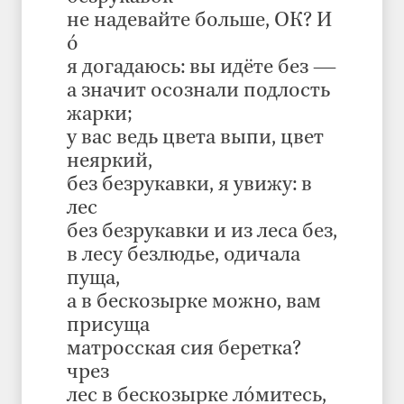
не надевайте больше, ОК? И
ó
я догадаюсь: вы идёте без —
а значит осознали подлость
жарки;
у вас ведь цвета выпи, цвет
неяркий,
без безрукавки, я увижу: в
лес
без безрукавки и из леса без,
в лесу безлюдье, одичала
пуща,
а в бескозырке можно, вам
присуща
матросская сия беретка?
чрез
лес в бескозырке лóмитесь,