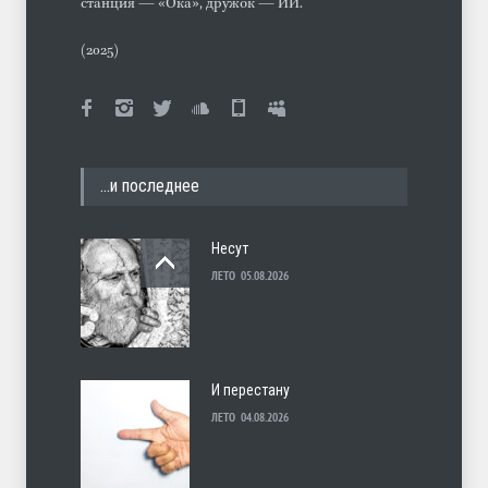
станция — «Ока», дружок — ИИ.
(2025)
…и последнее
Несут
ЛЕТО
05.08.2026
И перестану
ЛЕТО
04.08.2026