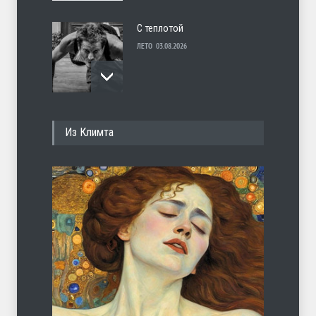
С теплотой
ЛЕТО
03.08.2026
Марципан (из Агнии Барто)
Из Климта
ЛЕТО
31.07.2026
Ob la di
ЛЕТО
30.07.2026
Отсюда