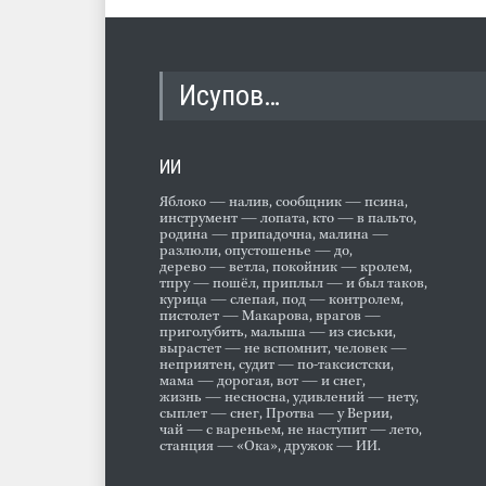
Исупов…
ИИ
Яблоко — налив, сообщник — псина,
инструмент — лопата, кто — в пальто,
родина — припадочна, малина —
разлюли, опустошенье — до,
дерево — ветла, покойник — кролем,
тпру — пошёл, приплыл — и был таков,
курица — слепая, под — контролем,
пистолет — Макарова, врагов —
приголубить, малыша — из сиськи,
вырастет — не вспомнит, человек —
неприятен, судит — по-таксистски,
мама — дорогая, вот — и снег,
жизнь — несносна, удивлений — нету,
сыплет — снег, Протва — у Верии,
чай — с вареньем, не наступит — лето,
станция — «Ока», дружок — ИИ.