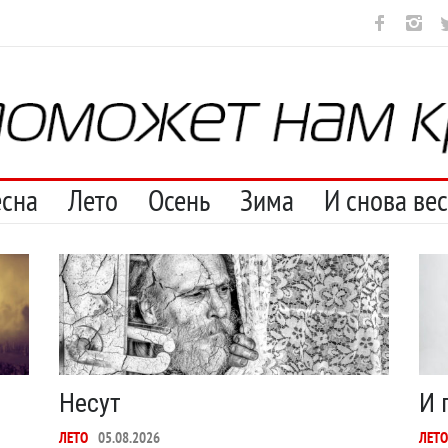
рестану
С теплотой
Марципан (из Агнии Барто)
А ещё бород
есна
Лето
Осень
Зима
И снова ве
Несут
И 
ЛЕТО
05.08.2026
ЛЕТО