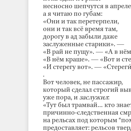
несносно шепчутся в апреле
а я читаю по губам:
«Они и так перетерпели,
они и так всё время там,
дорогу в ад забыли даже
заслуженные старики». —
«В рай не пущу». — «А в нё
«В нём краше». — «Вот и сте
«И стерегу вот». — «Стереги́
.
Вот человек, не пассажир,
который сделал строгий выв
уже пора, и
заслужил
:
«Тут был трамвай… кто знает
причинно-следственная см
на рельсах под которым “по
предоставляет: рельсов твер