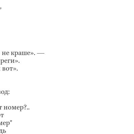
,
м не краше». —
реги».
 вот».
од:
 номер?..
рт
мер”
дь