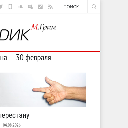
а
сна
30 февраля
перестану
С теплото
04.08.2026
ЛЕТО
03.08.2026