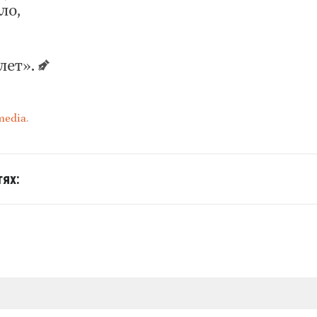
ло,
лет».
media
.
ях: