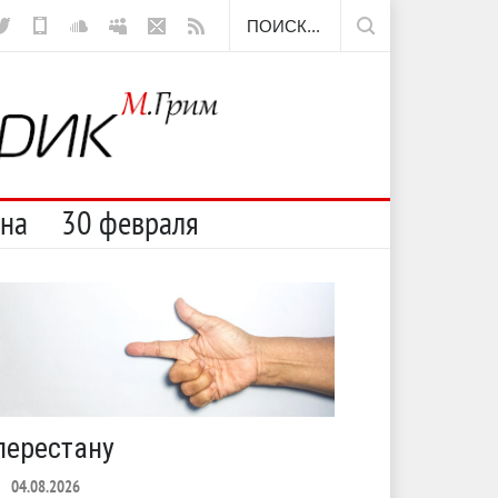
есут
сна
30 февраля
перестану
С теплото
04.08.2026
ЛЕТО
03.08.2026