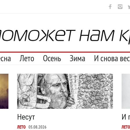
С теплотой
Марципан (из Агнии Барто)
Ob la di
Отсюда
Н
есна
Лето
Осень
Зима
И снова ве
Несут
И 
ЛЕТО
05.08.2026
ЛЕТО