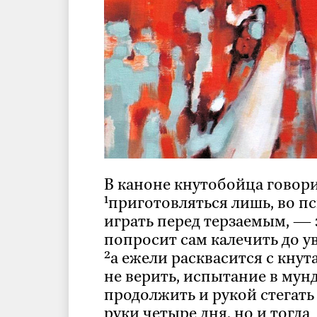
В каноне кнутобойца говори
¹приготовляться лишь, во п
играть перед терзаемым, — 
попросит сам калечить до ув
²а ежели расквасится с кну
не верить, испытание в мун
продолжить и рукой стегать
руки четыре дня, но и тогда