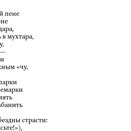
й пене
ене
дара,
 в мухтара,
у,
 —
ни
жным «чу,
парки
ремарки
мять
абанить
бездны страсти:
сьте!»),