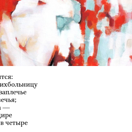
тся:
сихбольницу
заплечье
ечья;
та —
дире
 в четыре