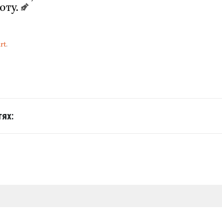
оту.
rt
.
ях: