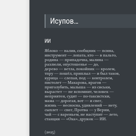
Исупов…
ИИ
Яблоко — налив, сообщник — псина,
инструмент — лопата, кто — в пальто,
родина — припадочна, малина —
разлюли, опустошенье — до,
дерево — ветла, покойник — кролем,
тпру — пошёл, приплыл — и был таков,
курица — слепая, под — контролем,
пистолет — Макарова, врагов —
приголубить, малыша — из сиськи,
вырастет — не вспомнит, человек —
неприятен, судит — по-таксистски,
мама — дорогая, вот — и снег,
жизнь — несносна, удивлений — нету,
сыплет — снег, Протва — у Верии,
чай — с вареньем, не наступит — лето,
станция — «Ока», дружок — ИИ.
(2025)