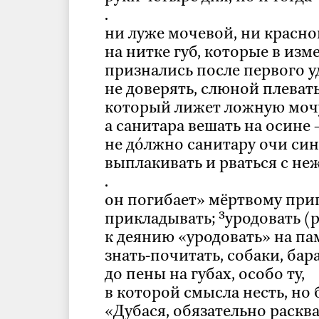
.
ни луже мочевой, ни красно
на нитке губ, которые в изм
признались после первого у
не доверять, слюной плевать
который лижет ложную моч
а санитара вешать на осине
не дóлжно санитару очи си
выплакивать и рваться с не
.
он погибает» мёртвому при
прикладывать; ³уродовать (
к деянию «уродовать» на па
знать-почитать, собаки, бар
до пены на губах, особо ту,
в которой смысла несть, но 
«Дубася, обязательно расква