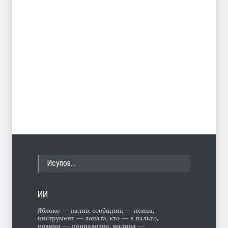
Исупов…
ИИ
Яблоко — налив, сообщник — псина,
инструмент — лопата, кто — в пальто,
родина — припадочна, малина —