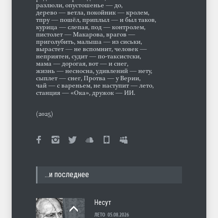
разлюли, опустошенье — до,
дерево — ветла, покойник — кролем,
тпру — пошёл, приплыл — и был таков,
курица — слепая, под — контролем,
пистолет — Макарова, врагов —
приголубить, малыша — из сиськи,
вырастет — не вспомнит, человек —
неприятен, судит — по-таксистски,
мама — дорогая, вот — и снег,
жизнь — несносна, удивлений — нету,
сыплет — снег, Протва — у Верии,
чай — с вареньем, не наступит — лето,
станция — «Ока», дружок — ИИ.
(2025)
…и последнее
Несут
ЛЕТО
05.08.2026