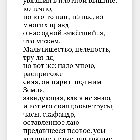
увязший в плотной вышине,
конечно,
но кто-то наш, из нас, из
многих правд
о нас одной зажёгшийся,
что можем.
Мальчишество, нелепость,
тру-ля-ля,
но вот же: надо мною,
распригоже
сияя, он парит, под ним
Земля,
завидующая, как я не знаю,
и вот его свинцовые трусы,
часы, скафандр,
оставленное лаю
предавшееся псовое, усы
котовые, седые, накладные,