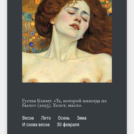
Ob la di
ЛЕТО
30.07.2026
Отсюда
ЛЕТО
06.08.2026
Густав Климт. «Та, которой никогда не
было» (2025). Холст, масло.
Весна
Лето
Осень
Зима
И снова весна
30 февраля