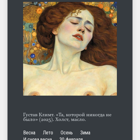
С теплотой
ЛЕТО
03.08.2026
Марципан (из Агнии Барто)
ЛЕТО
31.07.2026
Густав Климт. «Та, которой никогда не
было» (2025). Холст, масло.
Весна
Лето
Осень
Зима
И снова весна
30 февраля