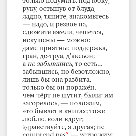
только подумать: под юбку;
руку, остынув от блуда,
ладно, тяните, знакомьтесь
— надо, и резвое па,
сдюжите ежели, чешется,
искушены — можно:
даме приятны: поддержка,
гран, де-труа, д’аксьон;
а
не забывшись
, то есть…
забывшись, но безотложно,
лишь бы она разбита,
только бы он поражён,
чем чёрт не шутит, были; им
загорелось, — положим,
это бывает в книгах; тоже
люблю, коли вдруг;
здравствуйте, я другая; ne
comprend pas
*
— устрожим: