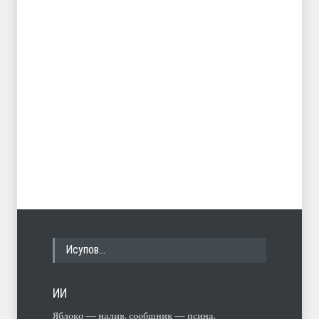
Исупов…
ИИ
Яблоко — налив, сообщник — псина,