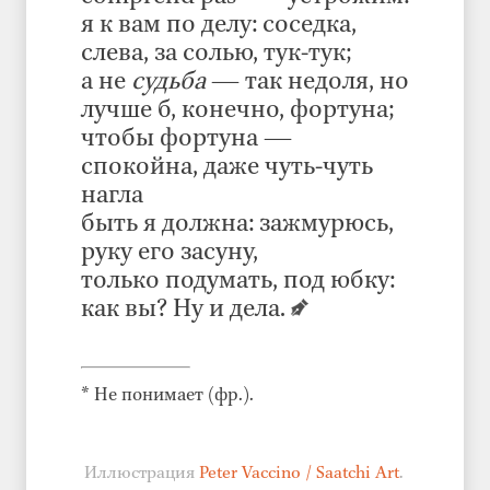
я к вам по делу: соседка,
слева, за солью, тук-тук;
а не
судьба
— так недоля, но
лучше б, конечно, фортуна;
чтобы фортуна —
спокойна, даже чуть-чуть
нагла
быть я должна: зажмурюсь,
руку его засуну,
только подумать, под юбку:
как вы? Ну и дела.
* Не понимает (фр.).
Иллюстрация
Peter Vaccino / Saatchi Art
.