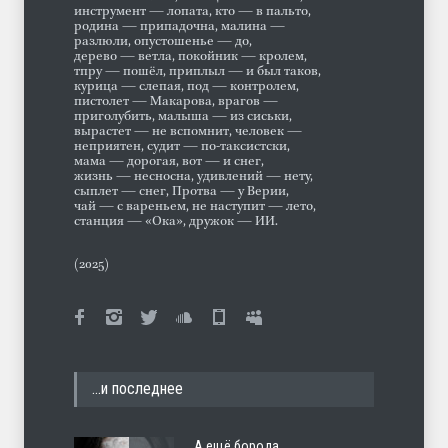
инструмент — лопата, кто — в пальто,
родина — припадочна, малина —
разлюли, опустошенье — до,
дерево — ветла, покойник — кролем,
тпру — пошёл, приплыл — и был таков,
курица — слепая, под — контролем,
пистолет — Макарова, врагов —
приголубить, малыша — из сиськи,
вырастет — не вспомнит, человек —
неприятен, судит — по-таксистски,
мама — дорогая, вот — и снег,
жизнь — несносна, удивлений — нету,
сыплет — снег, Протва — у Верии,
чай — с вареньем, не наступит — лето,
станция — «Ока», дружок — ИИ.
(2025)
…и последнее
А ещё борода