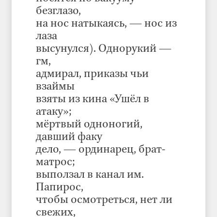
безглазо,
на нос натыкаясь, — нос из
лаза
высунулся). Однорукий —
гм,
адмирал, приказы чьи
взаймы
взяты из кина «Ушёл в
атаку»;
мёртвый одноногий,
давший факу
дело, — ординарец, брат-
матрос;
выползал в канал им.
Папирос,
чтобы осмотреться, нет ли
свежих,