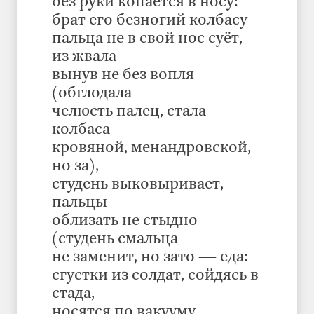
без руки копается в носу:
брат его безногий колбасу
пальца не в свой нос суёт,
из жвала
вынув не без вопля
(обглодала
челюсть палец, стала
колбаса
кровяной, менандровской,
но за),
студень выковыривает,
пальцы
облизать не стыдно
(студень смальца
не заменит, но зато — еда:
сгустки из солдат, сойдясь в
стада,
носятся по вакууму