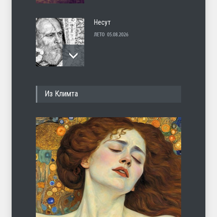
Несут
ЛЕТО
05.08.2026
И перестану
Из Климта
ЛЕТО
04.08.2026
С теплотой
ЛЕТО
03.08.2026
Марципан (из Агнии Барто)