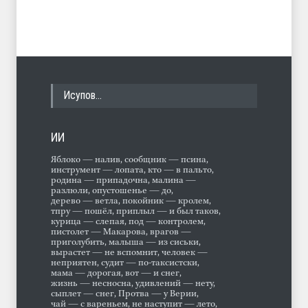
Исупов…
ИИ
Яблоко — налив, сообщник — псина,
инструмент — лопата, кто — в пальто,
родина — припадочна, малина —
разлюли, опустошенье — до,
дерево — ветла, покойник — кролем,
тпру — пошёл, приплыл — и был таков,
курица — слепая, под — контролем,
пистолет — Макарова, врагов —
приголубить, малыша — из сиськи,
вырастет — не вспомнит, человек —
неприятен, судит — по-таксистски,
мама — дорогая, вот — и снег,
жизнь — несносна, удивлений — нету,
сыплет — снег, Протва — у Верии,
чай — с вареньем, не наступит — лето,