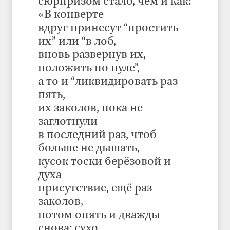
сюрпризом стало, чéм и кáк:
«В конверте
вдруг принесут “простить
их” или “в лоб,
вновь развернув их,
положить по пуле”,
а то и “ликвидировать раз
пять,
их заколов, пока не
заглотнули
в последний раз, чтоб
больше не дышать,
кусок тоски берёзовой и
духа
присутствие, ещё раз
заколов,
потом опять и дважды
снова: сухо,