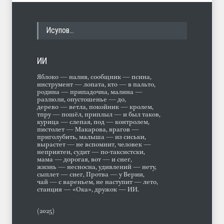
Исупов…
ИИ
Яблоко — налив, сообщник — псина,
инструмент — лопата, кто — в пальто,
родина — припадочна, малина —
разлюли, опустошенье — до,
дерево — ветла, покойник — кролем,
тпру — пошёл, приплыл — и был таков,
курица — слепая, под — контролем,
пистолет — Макарова, врагов —
приголубить, малыша — из сиськи,
вырастет — не вспомнит, человек —
неприятен, судит — по-таксистски,
мама — дорогая, вот — и снег,
жизнь — несносна, удивлений — нету,
сыплет — снег, Протва — у Верии,
чай — с вареньем, не наступит — лето,
станция — «Ока», дружок — ИИ.
(2025)