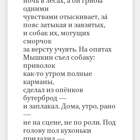
ночь в лесах, а он грибы
одними
чувствами отыскивает, зá
пояс затыкая и завзятых,
и собак их, могущих
сморчок
за версту учуять. На опятах
Мышкин съел собаку:
приволок
как-то утром полные
карманы,
сделал из опёнков
бутерброд —
и заплакал. Дома, утро, рано
—
не на сцене, не по роли. Под
голову пол кухоньки
приладил —