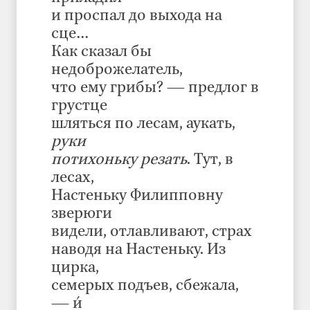
и проспал до выхода на
сце…
Как сказал бы
недоброжелатель,
что ему грибы? — предлог в
грустце
шляться по лесам, аукать,
руки
потихоньку резать
. Тут, в
лесах,
Настеньку Филипповну
зверюги
видели, отлавливают, страх
наводя на Настеньку. Из
цирка,
семерых подъев, сбежала,
— и́