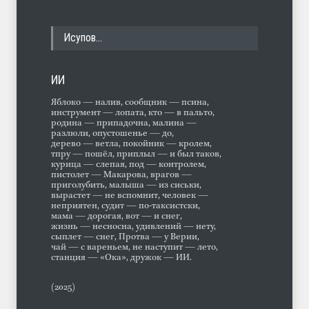
Исупов…
ИИ
Яблоко — налив, сообщник — псина,
инструмент — лопата, кто — в пальто,
родина — припадочна, малина —
разлюли, опустошенье — до,
дерево — ветла, покойник — кролем,
тпру — пошёл, приплыл — и был таков,
курица — слепая, под — контролем,
пистолет — Макарова, врагов —
приголубить, малыша — из сиськи,
вырастет — не вспомнит, человек —
неприятен, судит — по-таксистски,
мама — дорогая, вот — и снег,
жизнь — несносна, удивлений — нету,
сыплет — снег, Протва — у Верии,
чай — с вареньем, не наступит — лето,
станция — «Ока», дружок — ИИ.
(2025)