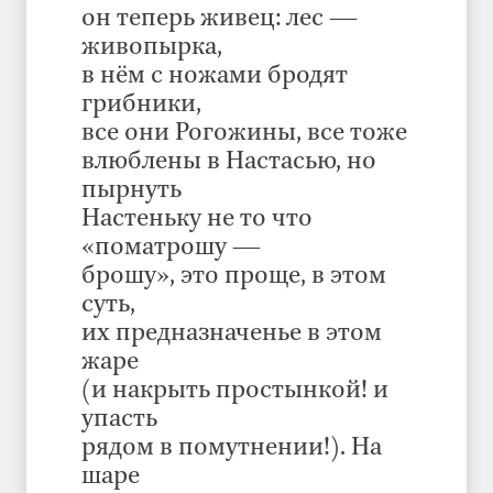
он теперь живец: лес —
живопырка,
в нём с ножами бродят
грибники,
все они Рогожины, все тоже
влюблены в Настасью, но
пырнуть
Настеньку не то что
«поматрошу —
брошу», это проще, в этом
суть,
их предназначенье в этом
жаре
(и накрыть простынкой! и
упасть
рядом в помутнении!). На
шаре