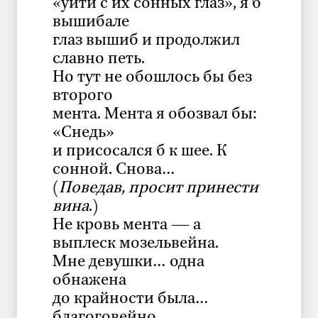
«уйти с их сонных глаз», я б
вышибале
глаз вышиб и продолжил
славно петь.
Но тут не обошлось бы без
второго
мента. Мента я обозвал бы:
«Снедь»
и присосался б к шее. К
сонной. Снова…
(
Поведав, просит принести
вина
.)
Не кровь мента — а
выплеск мозельвейна.
Мне девушки… одна
обнажена
до крайности была…
благоговейно