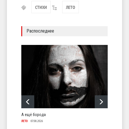
СТИХИ
ЛЕТО
Распоследнее
А ещё борода
Отсюд
ЛЕТО
07.08.2026
ЛЕТО
06