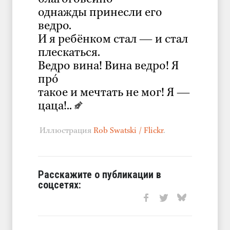
однажды принесли его
ведро.
И я ребёнком стал — и стал
плескаться.
Ведро вина! Вина ведро! Я
прó
такое и мечтать не мог! Я —
цаца!..
Иллюстрация
Rob Swatski / Flickr
.
Расскажите о публикации в
соцсетях: