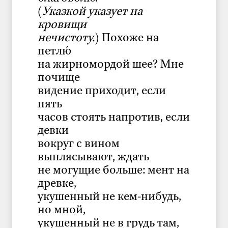
(
Указкой указует на
кровищи
нечистоту.
) Похоже на
петлю́
на жирномордой шее? Мне
почище
видение приходит, если
пять
часов стоять напротив, если
девки
вокруг с вином
выплясывают, ждать
не могущие больше: мент на
древке,
укушенный не кем-нибудь,
но мной,
укушенный не в грудь там,