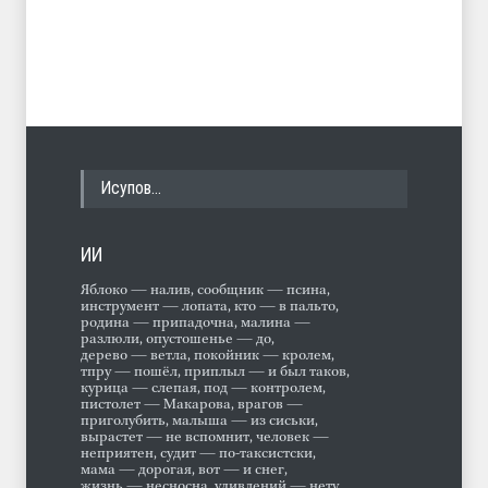
Исупов…
ИИ
Яблоко — налив, сообщник — псина,
инструмент — лопата, кто — в пальто,
родина — припадочна, малина —
разлюли, опустошенье — до,
дерево — ветла, покойник — кролем,
тпру — пошёл, приплыл — и был таков,
курица — слепая, под — контролем,
пистолет — Макарова, врагов —
приголубить, малыша — из сиськи,
вырастет — не вспомнит, человек —
неприятен, судит — по-таксистски,
мама — дорогая, вот — и снег,
жизнь — несносна, удивлений — нету,