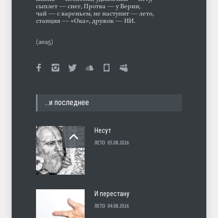
сыплет — снег, Протва — у Верии,
чай — с вареньем, не наступит — лето,
станция — «Ока», дружок — ИИ.
(2025)
…и последнее
Несут
ЛЕТО
05.08.2026
И перестану
ЛЕТО
04.08.2026